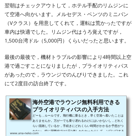
翌朝はチェックアウトして，ホテル手配のリムジンに
て空港へ向かいます。メルセデス・ベンツのミニバン
（Vクラス）を用意してくれて，運転は荒かったですが
車内は快適でした。リムジン代はうろ覚えですが，
1,500台湾ドル（5,000円）くらいだったと思います。
最後の最後で，機材トラブルの影響により4時間以上空
港で過ごすことになりましたが，プライオリティパス
があったので，ラウンジでのんびりできました。これ
にて2度目の訪台終了です。
海外空港でラウンジ無料利用できる
プライオリティパスの入手方法
どーも，ルールです。飛行機に乗るとき，早く空港へ着いたことは
ありませんか。万が一でも乗り遅れるわけにはいかないし，どれく
らい混雑しているか，手続きにどれくらい時間がかかるか予想がつ
かない。特に国際線では1日1便しかなかったりして，ソワソワする
www.ana-neko.com