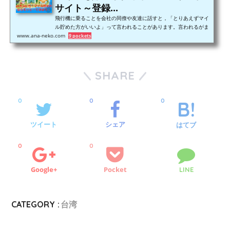
サイト～登録...
飛行機に乗ることを会社の同僚や友達に話すと，「とりあえずマイ
ル貯めた方がいいよ」って言われることがあります。言われるがま
www.ana-neko.com
まマイル口座を作って飛行機に乗ったけど，思ったほどマイルが貯
9 pockets
まらないと感じ，マイルは貯めにくいものと先入観を持ってしまう
人が多いです。マイルを使うと，世界中のどこへでも飛行機に乗っ
てタダで行くことができます。でも，正しいマイルの貯め方を知ら
なければ，その恩恵を享受する前にマイルを貯めることを諦めてし
SHARE
まうでしょう。僕は，夫婦で1年間に60万マイル貯めました。非現
実的な数字に見えま...
0
0
0
ツイート
シェア
はてブ
0
0
Google+
Pocket
LINE
CATEGORY :
台湾