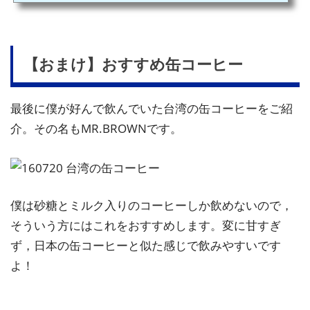
くらいだったら早めに行ってゆっくりしとこ，なんて思ったり。そ
ういうときに限って，意外とあっさり手続きが終わったりして，あ
れ…めちゃくちゃ時間あるぞ…と。ぷらぷらと買い物でもするかー
とか思ったりするも，空港が広すぎてすぐ疲れちゃうとかね。そん
な方にとって，空港...
【おまけ】おすすめ缶コーヒー
最後に僕が好んで飲んでいた台湾の缶コーヒーをご紹
介。その名もMR.BROWNです。
僕は砂糖とミルク入りのコーヒーしか飲めないので，
そういう方にはこれをおすすめします。変に甘すぎ
ず，日本の缶コーヒーと似た感じで飲みやすいです
よ！