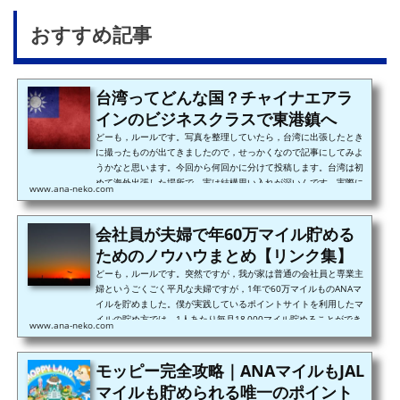
おすすめ記事
台湾ってどんな国？チャイナエアラ
インのビジネスクラスで東港鎮へ
どーも，ルールです。写真を整理していたら，台湾に出張したとき
に撮ったものが出てきましたので，せっかくなので記事にしてみよ
うかなと思います。今回から何回かに分けて投稿します。台湾は初
めて海外出張した場所で，実は結構思い入れが深いんです。実際に
www.ana-neko.com
訪れたのは2回だけなんですが，仕事面でも人生観でも今の僕に大
きな影響を与えてくれた場所でした。1回目は2013年の11月中旬
で，ちょうど2週間の滞在でした。そして2回目は今年の3月でこれ
会社員が夫婦で年60万マイル貯める
はわずか3日間でした。どちらも仕事で行ったので観光はあまりで
ためのノウハウまとめ【リンク集】
きていないのですが，特...
どーも，ルールです。突然ですが，我が家は普通の会社員と専業主
婦というごくごく平凡な夫婦ですが，1年で60万マイルものANAマ
イルを貯めました。僕が実践しているポイントサイトを利用したマ
イルの貯め方では，1人あたり毎月18,000マイル貯めることができ
www.ana-neko.com
ます。夫婦で実践すると，それだけで2倍の毎月36,000マイル貯め
ることができるのです。それに加えて，クレジットカードの入会キ
ャンペーンやカード決済分，そして飛行機に搭乗する分で貯まるマ
モッピー完全攻略｜ANAマイルもJAL
イルを合わせると，60万マイルに到達しました。60万マイルの内7
マイルも貯められる唯一のポイント
割以上が，ポイントサイ...